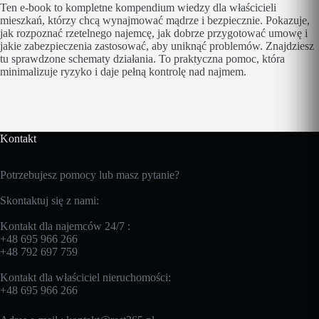
Ten e-book to kompletne kompendium wiedzy dla właścicieli
mieszkań, którzy chcą wynajmować mądrze i bezpiecznie. Pokazuje,
jak rozpoznać rzetelnego najemcę, jak dobrze przygotować umowę i
jakie zabezpieczenia zastosować, aby uniknąć problemów. Znajdziesz
tu sprawdzone schematy działania. To praktyczna pomoc, która
minimalizuje ryzyko i daje pełną kontrolę nad najmem.
Kontakt
Potrzebujesz pomocy lub masz pytanie?
Skontaktuj się z nami:
Kontakt dla najemców 24/7 :
+48 695 966 266
+48 792 697 759
Kontakt dla właściciel nieruchomości:
+48 695 966 266