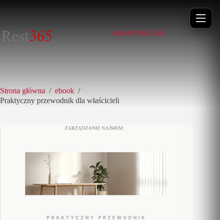
Przejdź
Praktyczny przewodnik dla właścicieli
do
Dodaj do koszyka
119,00
zł
treści
+48 695 966 266
Strona główna
/
ebook
/
Praktyczny przewodnik dla właścicieli